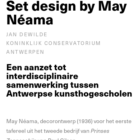
Set design by May
Néama
JAN DEWILDE
KONINKLIJK CONSERVATORIUM
ANTWERPEN
Een aanzet tot
interdisciplinaire
samenwerking tussen
Antwerpse kunsthogescholen
May Néama, decorontwerp (1936) voor het eerste
tafereel uit het tweede bedrijf van
Prinses