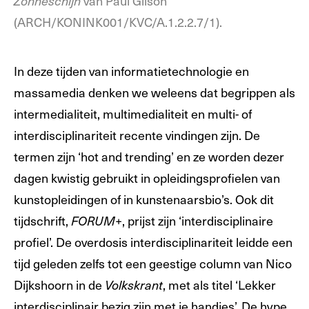
van Paul Gilson
Zonneschijn
(ARCH/KONINK001/KVC/A.1.2.2.7/1).
In deze tijden van informatietechnologie en
massamedia denken we weleens dat begrippen als
intermedialiteit, multimedialiteit en multi- of
interdisciplinariteit recente vindingen zijn. De
termen zijn ‘hot and trending’ en ze worden dezer
dagen kwistig gebruikt in opleidingsprofielen van
kunstopleidingen of in kunstenaarsbio’s. Ook dit
tijdschrift,
, prijst zijn ‘interdisciplinaire
FORUM+
profiel’. De overdosis interdisciplinariteit leidde een
tijd geleden zelfs tot een geestige column van Nico
Dijkshoorn in de
, met als titel ‘Lekker
Volkskrant
interdisciplinair bezig zijn met je handjes’. De hype