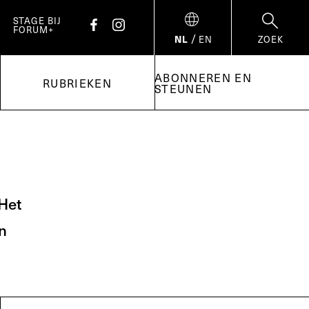
STAGE BIJ
FORUM+
/
NL
EN
ZOEK
ABONNEREN EN
RUBRIEKEN
STEUNEN
 Het
in