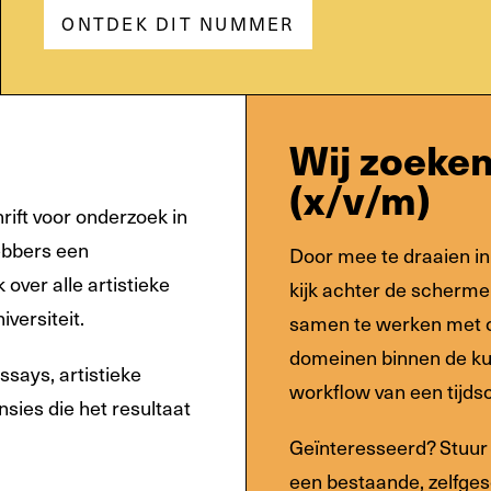
ONTDEK DIT NUMMER
Wij zoeken
(x/v/m)
rift voor onderzoek in
ebbers een
Door mee te draaien in d
over alle artistieke
kijk achter de schermen
versiteit.
samen te werken met o
domeinen binnen de kun
says, artistieke
workflow van een tijdsc
sies die het resultaat
Geïnteresseerd? Stuur
een bestaande, zelfges