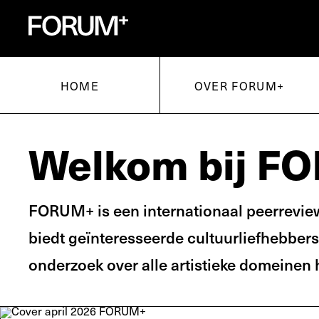
voor onderzoek en kunsten
for research and arts
HOME
OVER FORUM+
Welkom bij F
FORUM+ is een internationaal peerreview
biedt geïnteresseerde cultuurliefhebbers
onderzoek over alle artistieke domeinen 