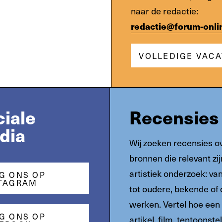
naar de redactie:
redactie@forum-onli
VOLLEDIGE VAC
iale
Recensies
dia
Wij zoeken recensies o
bronnen die relevant zij
artistiek onderzoek: va
G ONS OP
TAGRAM
tot oudere, bekende of
werken. Vertel hoe een
G ONS OP
artikel, film, tentoonstel