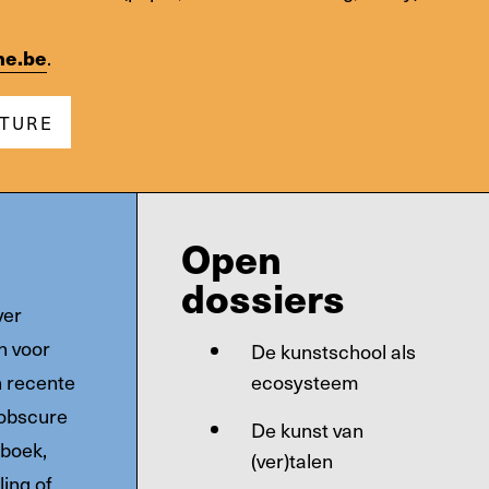
ne.be
.
ATURE
Open
dossiers
ver
n voor
De kunstschool als
n recente
ecosysteem
 obscure
De kunst van
 boek,
(ver)talen
ling of